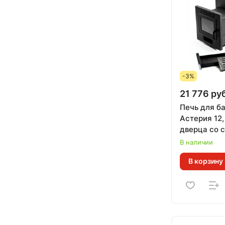
-3%
21 776 руб
Печь для б
Астерия 12,
дверца со с
12 м.куб)
В наличии
В корзину