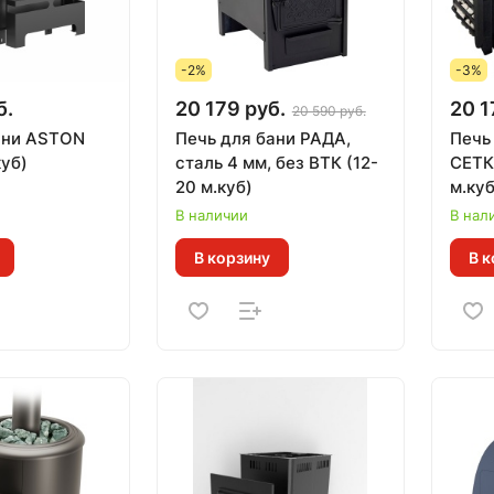
-2%
-3%
б.
20 179 руб.
20 1
20 590 руб.
ани ASTON
Печь для бани РАДА,
Печь
куб)
сталь 4 мм, без ВТК (12-
СЕТК
20 м.куб)
м.куб
В наличии
В нал
В корзину
В к