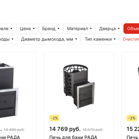
евле
Цена
Бренд
Материал
Дверца
Объе
воды
Диаметр дымохода, мм
Тип каменки
Очистит
-2%
-3%
.
14 769 руб.
15 2
14 480 руб.
15 070 руб.
ани РАДА
Печь для бани РАДА
Печь