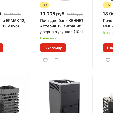
-3%
-5%
.
19 005 руб.
18 9
19 400 руб.
19 592 руб.
ани ЕРМАК 12,
Печь для бани КЕННЕТ
Печь
-12 м.куб)
Астерия 12, антрацит,
МИНИ
дверца чугунная (10-12
В нал
м.куб)
В наличии
В корзину
В к