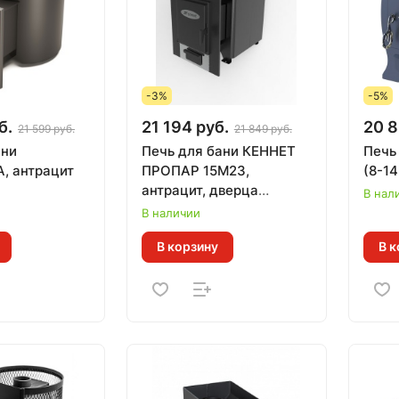
-3%
-5%
б.
21 194 руб.
20 8
21 599 руб.
21 849 руб.
ани
Печь для бани КЕННЕТ
Печь
, антрацит
ПРОПАР 15М23,
(8-14
антрацит, дверца
В нал
универсальная (15
В наличии
м.куб)
В корзину
В к