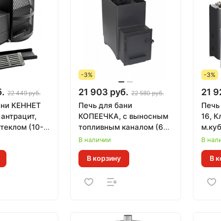
-3%
-3%
.
21 903 руб.
21 9
22 449 руб.
22 580 руб.
ани КЕННЕТ
Печь для бани
Печь
 антрацит,
КОПЕЕЧКА, с выносным
16, К
теклом (10-
топливным каналом (6-
м.куб
15 м.куб)*
В наличии
В нал
В корзину
В к