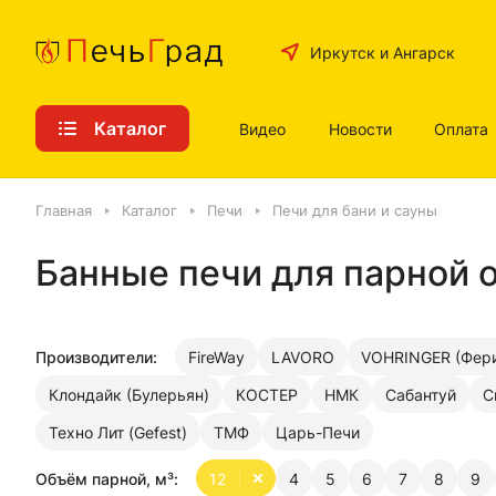
Иркутск и Ангарск
Каталог
Видео
Новости
Оплата
Главная
Каталог
Печи
Печи для бани и сауны
Банные печи для парной о
Производители:
FireWay
LAVORO
VOHRINGER (Фери
Клондайк (Булерьян)
КОСТЕР
НМК
Сабантуй
С
Техно Лит (Gefest)
ТМФ
Царь-Печи
Объём парной, м³:
12
4
5
6
7
8
9