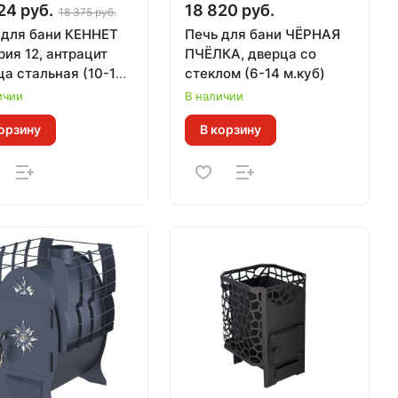
24 руб.
18 820 руб.
18 375 руб.
 для бани КЕННЕТ
Печь для бани ЧЁРНАЯ
ия 12, антрацит
ПЧЁЛКА, дверца со
ца стальная (10-12
стеклом (6-14 м.куб)
)
ичии
В наличии
орзину
В корзину