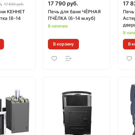
.
17 790 руб.
17 8
17 630 руб.
ани КЕННЕТ
Печь для бани ЧЁРНАЯ
Печь
тка (6-14
ПЧЁЛКА (6-14 м.куб)
Астер
двер
В наличии
м.куб
В нал
В корзину
В к