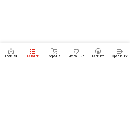
Главная
Каталог
Корзина
Избранные
Кабинет
Сравнение
Как купить
Подарки
О Компании
8 (3952) 72-14-02
irkutsk@pechgrad.ru
angarsk@pechgrad.ru