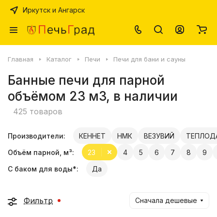
Иркутск и Ангарск
Главная
Каталог
Печи
Печи для бани и сауны
Банные печи для парной
объёмом 23 м3, в наличии
425 товаров
Производители:
КЕННЕТ
НМК
ВЕЗУВИЙ
ТЕПЛОД
Объём парной, м³:
23
4
5
6
7
8
9
С баком для воды*:
Да
Фильтр
Сначала дешевые