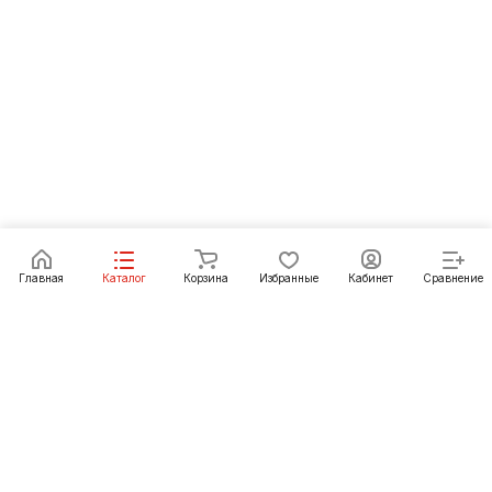
Главная
Каталог
Корзина
Избранные
Кабинет
Сравнение
Как купить
Подарки
О Компании
8 (3952) 72-14-02